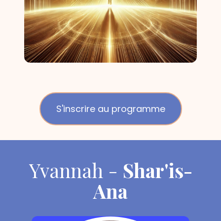
S'inscrire au programme
Yvannah -
Shar'is-
Ana